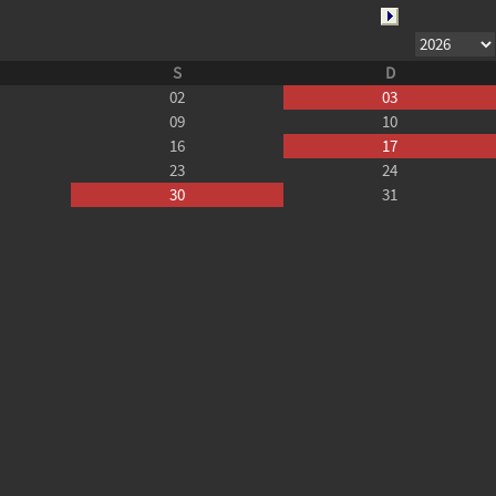
S
D
02
03
09
10
16
17
23
24
30
31