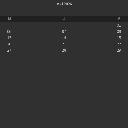
Mai 2026
M
J
V
01
06
07
08
13
14
15
20
21
22
27
28
29