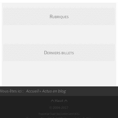
Rubriques
Derniers billets
Vous êtes ici :
Accueil
»
Actus en blog
Haut


© 2004-2017
Propulsé par GuppY
Sous Licence Libre CeCILL