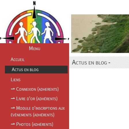
Accueil
Actus en blog
Liens
⇀ Connexion (ad
⇀ Photos (adhérents)
Menu
Accueil
Actus en blog -
Actus en blog
Liens
⇀ Connexion (adherents)
⇀ Livre d'or (adhérents)
⇀ Module d'inscriptions aux
évènements (adhérents)
⇀ Photos (adhérents)