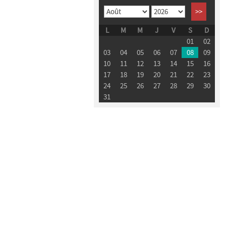
>>
L
M
M
J
V
S
D
01
02
03
04
05
06
07
08
09
10
11
12
13
14
15
16
17
18
19
20
21
22
23
24
25
26
27
28
29
30
31