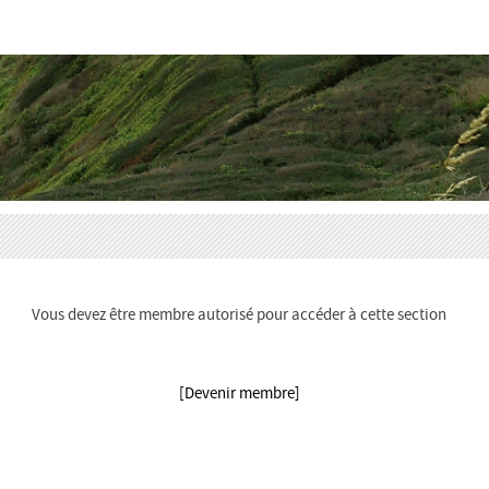
herents)
⇀ Livre d'or (adhérents)
⇀ Module d'inscr
Vous devez être membre autorisé pour accéder à cette section
[Devenir membre]