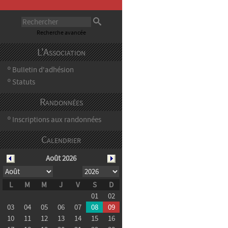
Recherche avancée
L'Association
Bulletin d'adhésion
º
Statuts
º
Randonnées
Inscriptions aux randonnées
º
Calendrier