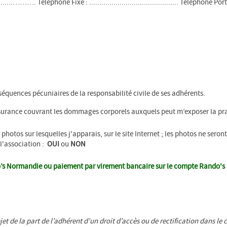
.......................................... Téléphone Portable : .........
équences pécuniaires de la responsabilité civile de ses adhérents.
assurance couvrant les dommages corporels auxquels peut m’exposer la pra
photos sur lesquelles j'apparais, sur le site Internet ; les photos ne ser
 l'association :
OUI
ou
NON
ndo’s Normandie ou paiement par virement bancaire sur le compte Rando'
jet de la part de l’adhérent d’un droit d’accès ou de rectification dans le 