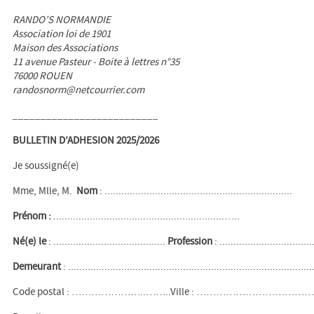
RANDO’S NORMANDIE
Association loi de 1901
Maison des Associations
11 avenue Pasteur - Boite à lettres n°35
76000 ROUEN
randosnorm@netcourrier.com
__________________________
BULLETIN D’ADHESION 2025/2026
Je soussigné(e)
Mme, Mlle, M.
Nom
: ...................................................................
Prénom :
.............................................................…..
Né(e) le
: ........................................
Profession
: ...............................
Demeurant
: .......................................................................................
Code postal : …………………..……..Ville : ……………………………