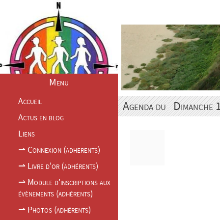
Accueil
Actus en blog
Liens
⇀ Connexion (ad
⇀ Photos (adhérents)
Menu
Accueil
Agenda du
Dimanche 
Actus en blog
Liens
⇀ Connexion (adherents)
⇀ Livre d'or (adhérents)
⇀ Module d'inscriptions aux
évènements (adhérents)
⇀ Photos (adhérents)