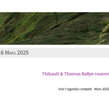
herents)
⇀ Livre d'or (adhérents)
⇀ Module d'inscr
16 Mars 2025
Thibault & Thomas Rallye rouenn
Voir l'agenda complet : Mars 2025