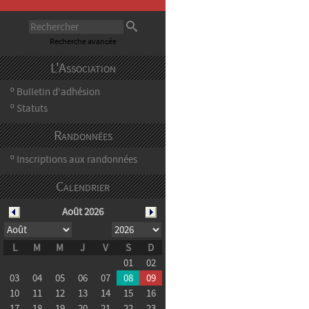
Recherche avancée
L'Association
Bulletin d'adhésion
º
Statuts
º
Randonnées
Inscriptions aux randonnées
º
Calendrier